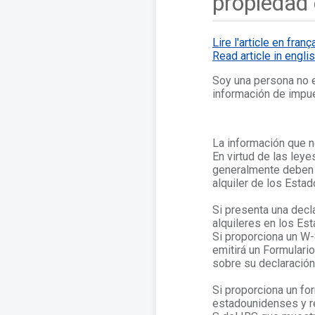
propiedad
Lire l'article en franç
Read article in engli
Soy una persona no 
información de impu
La información que n
En virtud de las ley
generalmente deben 
alquiler de los Esta
Si presenta una dec
alquileres en los Es
Si proporciona un W-
emitirá un Formulari
sobre su declaració
Si proporciona un fo
estadounidenses y rem